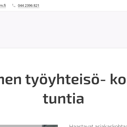
m.fi
044 2396 821
nen työyhteisö- k
tuntia
Haastavat asiakaskohtaam