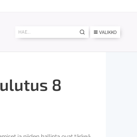
VALIKKO
oulutus 8
iset ja niiden hallinta ovat tärkeä