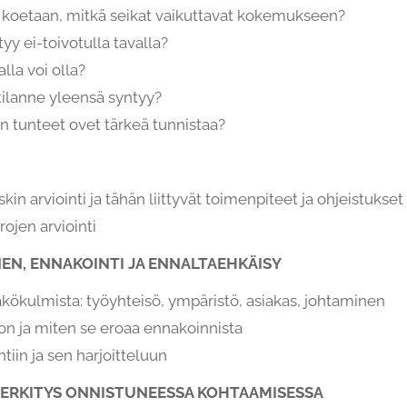
 koetaan, mitkä seikat vaikuttavat kokemukseen?
yy ei-toivotulla tavalla?
lla voi olla?
tilanne yleensä syntyy?
n tunteet ovet tärkeä tunnistaa?
kin arviointi ja tähän liittyvät toimenpiteet ja ohjeistukset
rojen arviointi
EN, ENNAKOINTI JA ENNALTAEHKÄISY
äkökulmista: työyhteisö, ympäristö, asiakas, johtaminen
on ja miten se eroaa ennakoinnista
iin ja sen harjoitteluun
ERKITYS ONNISTUNEESSA KOHTAAMISESSA