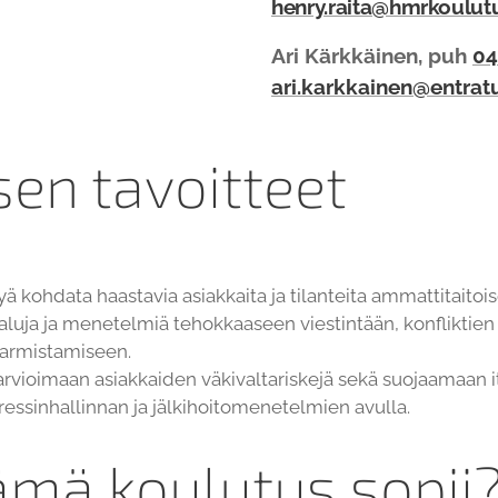
henry.raita@hmrkoulutu
Ari Kärkkäinen, puh
04
ari.karkkainen@entrat
en tavoitteet
ä kohdata haastavia asiakkaita ja tilanteita ammattitaitoises
aluja ja menetelmiä tehokkaaseen viestintään, konfliktien 
varmistamiseen.
rvioimaan asiakkaiden väkivaltariskejä sekä suojaamaan it
ressinhallinnan ja jälkihoitomenetelmien avulla.
ämä koulutus sopii