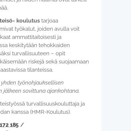
mää.
teisö- koulutus
tarjoaa
mivat työkalut, joiden avulla voit
aat ammattitaitoisesti ja
sessa keskitytään tehokkaiden
säksi turvallisuuteen – opit
hkäisemään riskejä sekä suojaamaan
haastavissa tilanteissa.
i yhden työnohjauksellisen
 jälkeen sovittuna ajankohtana.
eistyössä turvallisuuskouluttaja ja
aidan kanssa (HMR-Koulutus).
172 185
/