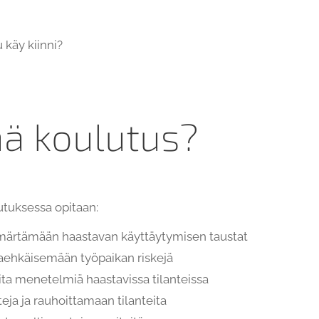
u käy kiinni?
mä koulutus?
utuksessa opitaan:
ärtämään haastavan käyttäytymisen taustat
aehkäisemään työpaikan riskejä
ta menetelmiä haastavissa tilanteissa
eja ja rauhoittamaan tilanteita