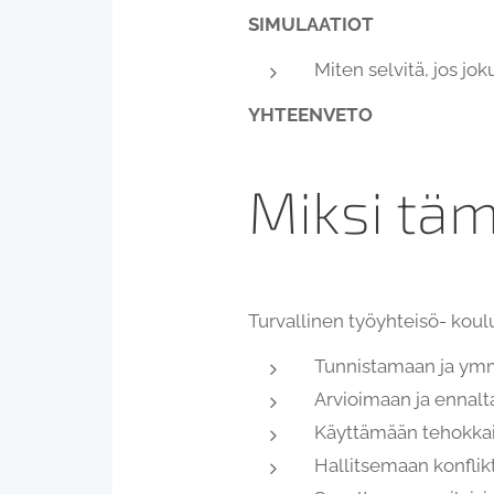
SIMULAATIOT
Miten selvitä, jos jok
YHTEENVETO
Miksi tä
Turvallinen työyhteisö- koul
Tunnistamaan ja ymm
Arvioimaan ja ennalt
Käyttämään tehokkai
Hallitsemaan konflikt