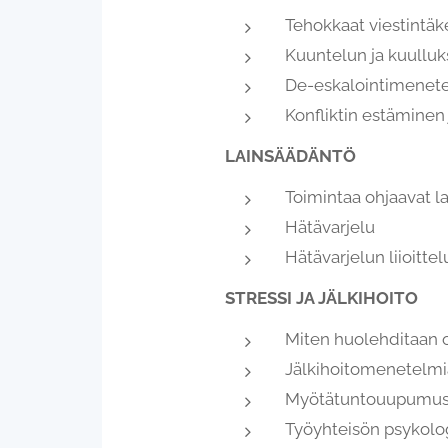
Tehokkaat viestintäke
Kuuntelun ja kuulluk
De-eskalointimenet
Konfliktin estäminen 
LAINSÄÄDÄNTÖ
Toimintaa ohjaavat la
Hätävarjelu
Hätävarjelun liioittel
STRESSI JA JÄLKIHOITO
Miten huolehditaan 
Jälkihoitomenetelmi
Myötätuntouupumu
Työyhteisön psykolog