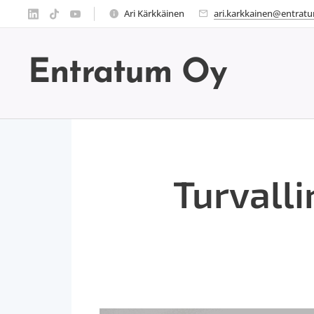
Ari Kärkkäinen
ari.karkkainen@entratu
Entratum Oy
Turvalli