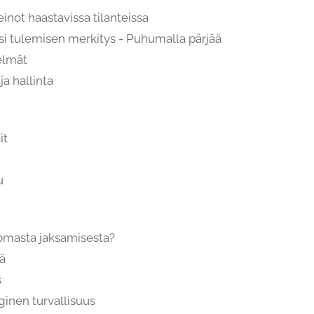
inot haastavissa tilanteissa
si tulemisen merkitys - Puhumalla pärjää
elmät
ja hallinta
it
u
omasta jaksamisesta?
ä
s
inen turvallisuus