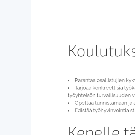
Koulutuks
Parantaa osallistujien kyky
Tarjoaa konkreettisia työk
työyhteisön turvallisuuden 
Opettaa tunnistamaan ja a
Edistää työhyvinvointia st
Kenelle t