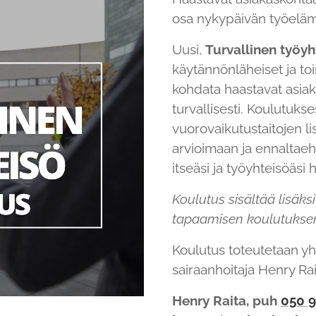
osa nykypäivän työelä
Uusi,
Turvallinen työyh
käytännönläheiset ja toi
kohdata haastavat asiakk
turvallisesti. Koulutuk
vuorovaikutustaitojen li
arvioimaan ja ennaltae
itseäsi ja työyhteisöäsi 
Koulutus sisältää lisäks
tapaamisen koulutuksen
Koulutus toteutetaan yht
sairaanhoitaja Henry R
Henry Raita, puh
050 9