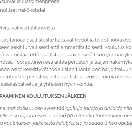
a turvallisuustoimenpiteitä
nnölliset näkökohdat
vitä väkivaltatilanteista
us tarjoaa osallistujille kattavat tiedot ja taidot, jotka ov
en sekä turvallisesti että ammattitaitoisesti. Koulutus ko
ä varmistaa, että osallistujat saavat syvällisen ymmärryks
össä. Teoreettinen osa antaa perustan ja laajan näkemyks
nnön osiot keskittyvät todellisten tilanteiden harjoitteluun 
lutus luo perustan, jolla osallistujat voivat toimia itsevar
 asiakaspalvelua ja yhteisön hyvinvointia.
PAAMINEN KOULUTUKSEN JÄLKEEN
e mahdollisuuden syventää opittuja taitoja ja arvioida ni
llisessa tapaamisessa. Tämä 90 minuutin tapaaminen on su
 koulutuksen jälkeisistä kehityksistä ja saada tukea opittu