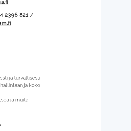
s.fi
4 2396 821
/
um.fi
ti ja turvallisesti.
hallintaan ja koko
seä ja muita.
?