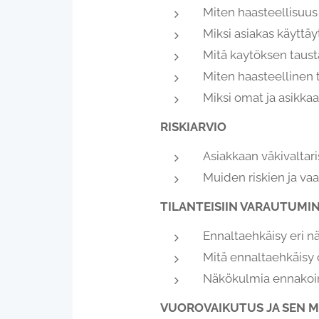
Miten haasteellisuus
Miksi asiakas käyttäyt
Mitä kaytöksen tausta
Miten haasteellinen 
Miksi omat ja asikkaa
RISKIARVIO
Asiakkaan väkivaltaris
Muiden riskien ja vaa
TILANTEISIIN VARAUTUMIN
Ennaltaehkäisy eri n
Mitä ennaltaehkäisy 
Näkökulmia ennakoint
VUOROVAIKUTUS JA SEN M