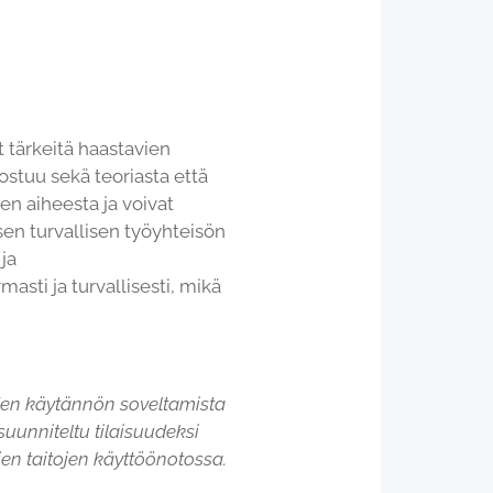
at tärkeitä haastavien
ostuu sekä teoriasta että
en aiheesta ja voivat
en turvallisen työyhteisön
ja
masti ja turvallisesti, mikä
iden käytännön soveltamista
unniteltu tilaisuudeksi
jen taitojen käyttöönotossa.