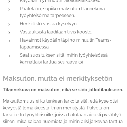
Käydään 15 minuutin aloituskeskustelu.
Päätetään, sopiiko maksuton tilannekuva
työyhteisönne tarpeeseen.
Henkilöstö vastaa kyselyyn.
Vastauksista laaditaan tiivis kooste.
Havainnot käydään läpi 30 minuutin Teams-
tapaamisessa.
Saat suosituksen siitä, mihin työyhteisössä
kannattaisi tarttua seuraavaksi.
Maksuton, mutta ei merkityksetön
Tilannekuva on maksuton, eikä se sido jatkotilaukseen.
Maksuttomuus ei kuitenkaan tarkoita sitä, että kyse olisi
kevyestä lomakkeesta ilman merkitystä. Palvelu on
tarkoitettu työyhteisöille, joissa halutaan aidosti pysähtyä
siihen, mikä kaipaa huomiota ja mihin olisi järkevää tarttua