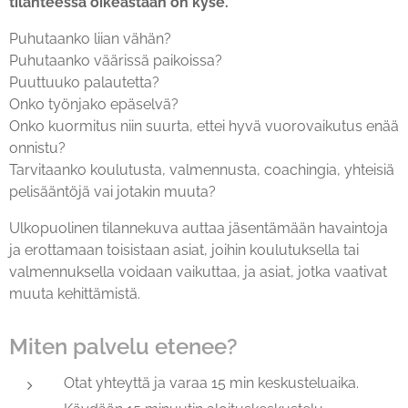
tilanteessa oikeastaan on kyse.
Puhutaanko liian vähän?
Puhutaanko väärissä paikoissa?
Puuttuuko palautetta?
Onko työnjako epäselvä?
Onko kuormitus niin suurta, ettei hyvä vuorovaikutus enää
onnistu?
Tarvitaanko koulutusta, valmennusta, coachingia, yhteisiä
pelisääntöjä vai jotakin muuta?
Ulkopuolinen tilannekuva auttaa jäsentämään havaintoja
ja erottamaan toisistaan asiat, joihin koulutuksella tai
valmennuksella voidaan vaikuttaa, ja asiat, jotka vaativat
muuta kehittämistä.
Miten palvelu etenee?
Otat yhteyttä ja varaa 15 min keskusteluaika.