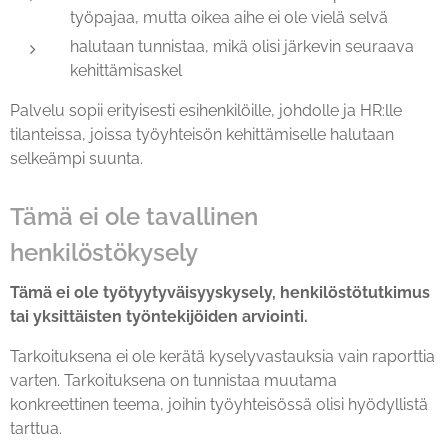
työpajaa, mutta oikea aihe ei ole vielä selvä
halutaan tunnistaa, mikä olisi järkevin seuraava
kehittämisaskel
Palvelu sopii erityisesti esihenkilöille, johdolle ja HR:lle
tilanteissa, joissa työyhteisön kehittämiselle halutaan
selkeämpi suunta.
Tämä ei ole tavallinen
henkilöstökysely
Tämä ei ole työtyytyväisyyskysely, henkilöstötutkimus
tai yksittäisten työntekijöiden arviointi.
Tarkoituksena ei ole kerätä kyselyvastauksia vain raporttia
varten. Tarkoituksena on tunnistaa muutama
konkreettinen teema, joihin työyhteisössä olisi hyödyllistä
tarttua.