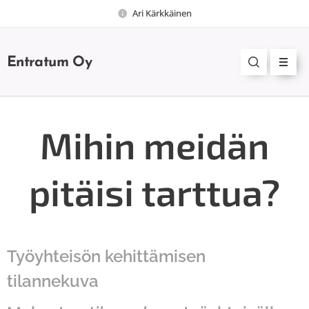
Ari Kärkkäinen
Entratum Oy
Mihin meidän
pitäisi tarttua?
Työyhteisön kehittämisen
tilannekuva