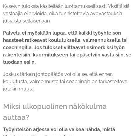
Kyselyn tuloksia käsitellään luottamuksellisesti. Yksittäisiä
vastaajia ei arvioida, eikä tunnistettavia avovastauksia
julkaista sellaisenaan.
Palvelu ei myöskään lupaa, että kaikki työyhteisön
haasteet ratkeavat koulutuksella, valmennuksella tai
coachingilla. Jos tulokset viittaavat esimerkiksi työn
rakenteisiin, kuormitukseen tai epäselviin vastuisiin, se
tuodaan esiin.
Joskus tärkein johtopäätös voi olla se, että ennen
koulutusta, valmennusta tai coachingia on tarkasteltava
jotakin muuta.
Miksi ulkopuolinen näkökulma
auttaa?
Työyhteisön arjessa voi olla vaikea nähdä, mistä