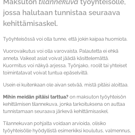
Maksuton
tilannekuva
työyhteisölle,
jossa halutaan tunnistaa seuraava
kehittämisaskel.
Työyhteisössä voi olla tunne, että jokin kaipaa huomiota.
Vuorovaikutus voi olla varovaista. Palautetta ei ehkä
anneta. Vaikeat asiat voivat jäädä käsittelemättä.
Kuormitus voi näkyä arjessa. Työnjako, roolit tai yhteiset
toimintatavat voivat tuntua epäselviltä.
Usein ei kuitenkaan ole aivan selvää, mistä pitäisi aloittaa.
Mihin meidän pitäisi tarttua?
on maksuton työyhteisön
kehittämisen tilannekuva, jonka tarkoituksena on auttaa
tunnistamaan seuraava järkevä kehittämisaskel.
Tilannekuvan pohjalta voidaan arvioida, olisiko
työyhteisölle hyödyllistä esimerkiksi koulutus, valmennus,