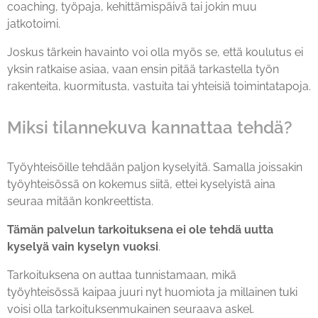
coaching, työpaja, kehittämispäivä tai jokin muu
jatkotoimi.
Joskus tärkein havainto voi olla myös se, että koulutus ei
yksin ratkaise asiaa, vaan ensin pitää tarkastella työn
rakenteita, kuormitusta, vastuita tai yhteisiä toimintatapoja.
Miksi tilannekuva kannattaa tehdä?
Työyhteisöille tehdään paljon kyselyitä. Samalla joissakin
työyhteisössä on kokemus siitä, ettei kyselyistä aina
seuraa mitään konkreettista.
Tämän palvelun tarkoituksena ei ole tehdä uutta
kyselyä vain kyselyn vuoksi
.
Tarkoituksena on auttaa tunnistamaan, mikä
työyhteisössä kaipaa juuri nyt huomiota ja millainen tuki
voisi olla tarkoituksenmukainen seuraava askel.