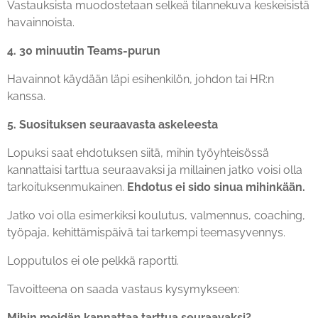
Vastauksista muodostetaan selkeä tilannekuva keskeisistä
havainnoista.
4. 30 minuutin Teams-purun
Havainnot käydään läpi esihenkilön, johdon tai HR:n
kanssa.
5. Suosituksen seuraavasta askeleesta
Lopuksi saat ehdotuksen siitä, mihin työyhteisössä
kannattaisi tarttua seuraavaksi ja millainen jatko voisi olla
tarkoituksenmukainen.
Ehdotus ei sido sinua mihinkään.
Jatko voi olla esimerkiksi koulutus, valmennus, coaching,
työpaja, kehittämispäivä tai tarkempi teemasyvennys.
Lopputulos ei ole pelkkä raportti.
Tavoitteena on saada vastaus kysymykseen:
Mihin meidän kannattaa tarttua seuraavaksi?