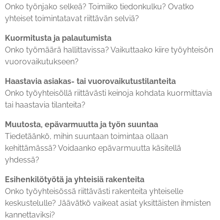
Onko työnjako selkeä? Toimiiko tiedonkulku? Ovatko
yhteiset toimintatavat riittävän selviä?
Kuormitusta ja palautumista
Onko työmäärä hallittavissa? Vaikuttaako kiire työyhteisön
vuorovaikutukseen?
Haastavia asiakas- tai vuorovaikutustilanteita
Onko työyhteisöllä riittävästi keinoja kohdata kuormittavia
tai haastavia tilanteita?
Muutosta, epävarmuutta ja työn suuntaa
Tiedetäänkö, mihin suuntaan toimintaa ollaan
kehittämässä? Voidaanko epävarmuutta käsitellä
yhdessä?
Esihenkilötyötä ja yhteisiä rakenteita
Onko työyhteisössä riittävästi rakenteita yhteiselle
keskustelulle? Jäävätkö vaikeat asiat yksittäisten ihmisten
kannettaviksi?